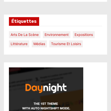
Étiquettes
Arts De La Scène
Environnement
Expositions
Littérature
Médias
Tourisme Et Loisirs