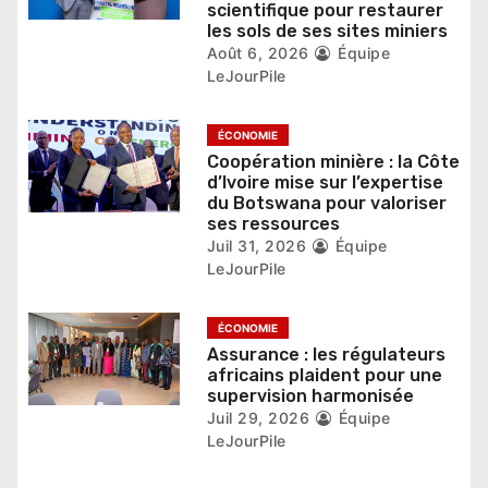
scientifique pour restaurer
r
les sols de ses sites miniers
Août 6, 2026
Équipe
t
LeJourPile
i
ÉCONOMIE
c
Coopération minière : la Côte
d’Ivoire mise sur l’expertise
l
du Botswana pour valoriser
ses ressources
e
Juil 31, 2026
Équipe
LeJourPile
ÉCONOMIE
Assurance : les régulateurs
africains plaident pour une
supervision harmonisée
Juil 29, 2026
Équipe
LeJourPile