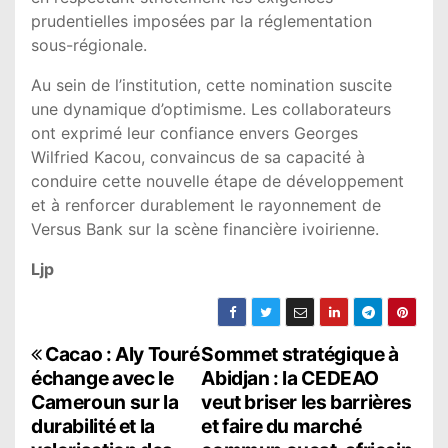
prudentielles imposées par la réglementation
sous-régionale.
Au sein de l’institution, cette nomination suscite
une dynamique d’optimisme. Les collaborateurs
ont exprimé leur confiance envers Georges
Wilfried Kacou, convaincus de sa capacité à
conduire cette nouvelle étape de développement
et à renforcer durablement le rayonnement de
Versus Bank sur la scène financière ivoirienne.
Ljp
N
Cacao : Aly Touré
Sommet stratégique à
échange avec le
Abidjan : la CEDEAO
a
Cameroun sur la
veut briser les barrières
durabilité et la
et faire du marché
v