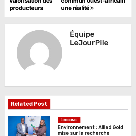
valorisation des
commun ouest-africain
i
producteurs
une réalité
g
a
Équipe
t
LeJourPile
i
o
n
d
e
Related Post
l
’
ÉCONOMIE
Environnement : Allied Gold
a
mise sur la recherche