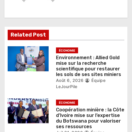
n
d
e
l
Related Post
’
ÉCONOMIE
a
Environnement : Allied Gold
mise sur la recherche
r
scientifique pour restaurer
les sols de ses sites miniers
t
Août 6, 2026
Équipe
LeJourPile
i
c
ÉCONOMIE
Coopération minière : la Côte
l
d’Ivoire mise sur l’expertise
du Botswana pour valoriser
e
ses ressources