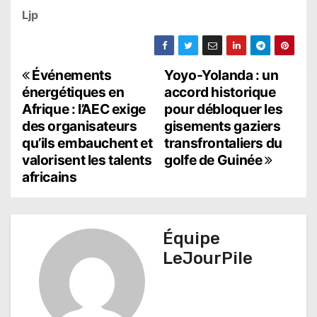
Ljp
N
Événements
Yoyo-Yolanda : un
énergétiques en
accord historique
a
Afrique : l’AEC exige
pour débloquer les
des organisateurs
gisements gaziers
v
qu’ils embauchent et
transfrontaliers du
i
valorisent les talents
golfe de Guinée
africains
g
a
t
Équipe
LeJourPile
i
o