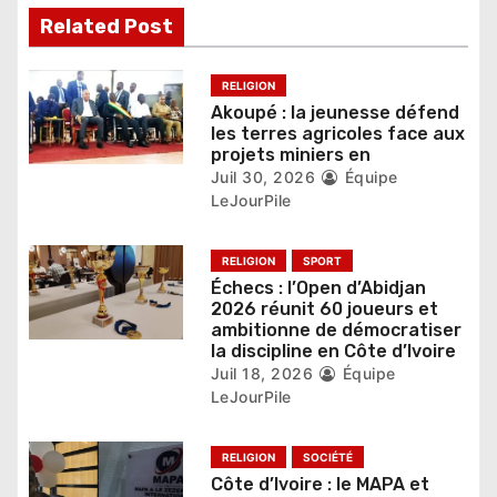
Related Post
e
l
RELIGION
Akoupé : la jeunesse défend
’
les terres agricoles face aux
projets miniers en
a
Juil 30, 2026
Équipe
r
LeJourPile
t
RELIGION
SPORT
i
Échecs : l’Open d’Abidjan
2026 réunit 60 joueurs et
c
ambitionne de démocratiser
la discipline en Côte d’Ivoire
l
Juil 18, 2026
Équipe
LeJourPile
e
RELIGION
SOCIÉTÉ
Côte d’Ivoire : le MAPA et