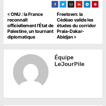
N
ONU : la France
Freetown: la
reconnaît
Cédéao valide les
a
officiellement l’État de
études du corridor
Palestine, un tournant
Praia-Dakar-
v
diplomatique
Abidjan
i
g
Équipe
a
LeJourPile
t
i
o
n
d