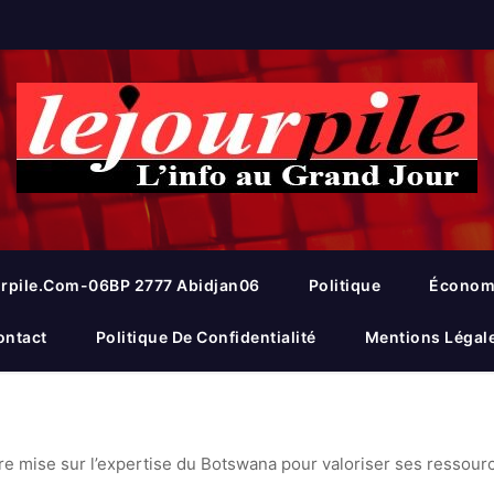
rpile.com-06BP 2777 Abidjan06
Politique
Économ
ontact
Politique De Confidentialité
Mentions Légal
ire mise sur l’expertise du Botswana pour valoriser ses ressour