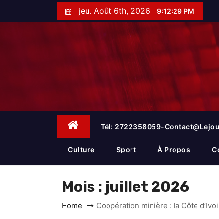
S
jeu. Août 6th, 2026
9:12:30 PM
k
i
p
t
o
c
o
n
t
e
Tél: 2722358059-Contact@lejou
n
t
Culture
Sport
À Propos
C
Mois :
juillet 2026
Home
Coopération minière : la Côte d’Ivo