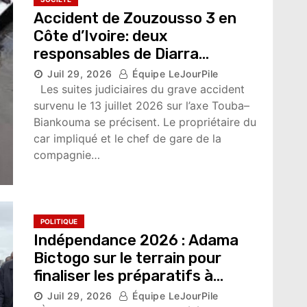
Accident de Zouzousso 3 en
Côte d’Ivoire: deux
responsables de Diarra
Transport écroués après le
Juil 29, 2026
Équipe LeJourPile
drame
Les suites judiciaires du grave accident
5,748 vues
survenu le 13 juillet 2026 sur l’axe Touba–
Biankouma se précisent. Le propriétaire du
car impliqué et le chef de gare de la
compagnie…
POLITIQUE
Indépendance 2026 : Adama
Bictogo sur le terrain pour
finaliser les préparatifs à
Yopougon
Juil 29, 2026
Équipe LeJourPile
4,206 vues