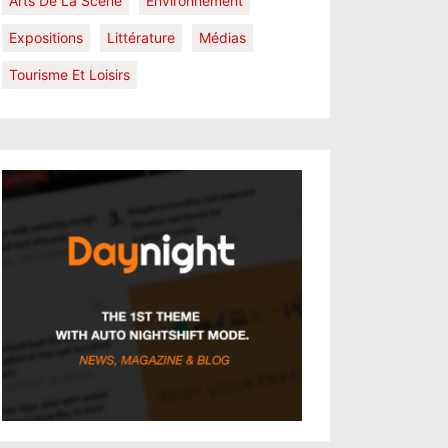
Arts De La Scène
Environnement
Expositions
Littérature
Médias
Tourisme Et Loisirs