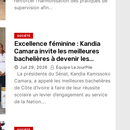
renforcer l’harmonisation des pratiques de
supervision afin…
SOCIÉTÉ
Excellence féminine : Kandia
Camara invite les meilleures
bachelières à devenir les
leaders de demain
Juil 29, 2026
Équipe LeJourPile
4,676 vues
La présidente du Sénat, Kandia Kamissoko
Camara, a appelé les meilleures bachelières
de Côte d’Ivoire à faire de leur réussite
scolaire un levier d’engagement au service
de la Nation.…
SOCIÉTÉ