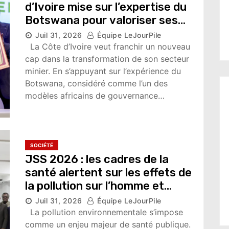
d’Ivoire mise sur l’expertise du
Botswana pour valoriser ses
ressources
Juil 31, 2026
Équipe LeJourPile
7,414 vues
La Côte d’Ivoire veut franchir un nouveau
cap dans la transformation de son secteur
minier. En s’appuyant sur l’expérience du
Botswana, considéré comme l’un des
modèles africains de gouvernance…
SOCIÉTÉ
JSS 2026 : les cadres de la
santé alertent sur les effets de
la pollution sur l’homme et
l’animal
Juil 31, 2026
Équipe LeJourPile
8,906 vues
La pollution environnementale s’impose
comme un enjeu majeur de santé publique.