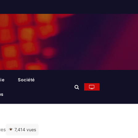
ie
Société
es
ces
7,414 vues