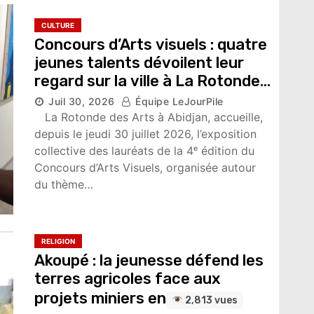
CULTURE
Concours d’Arts visuels : quatre
jeunes talents dévoilent leur
regard sur la ville à La Rotonde
des Arts à Abidjan
Juil 30, 2026
Équipe LeJourPile
3,055 vues
La Rotonde des Arts à Abidjan, accueille,
depuis le jeudi 30 juillet 2026, l’exposition
collective des lauréats de la 4ᵉ édition du
Concours d’Arts Visuels, organisée autour
du thème…
RELIGION
Akoupé : la jeunesse défend les
terres agricoles face aux
projets miniers en
2,813 vues