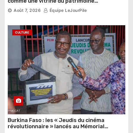
comme une vitrine du patrimoine
pharaonique auprès des dirigeants
Août 7, 2026
Équipe LeJourPile
étrangers
CULTURE
Burkina Faso : les « Jeudis du cinéma
révolutionnaire » lancés au Mémorial
Thomas Sankara