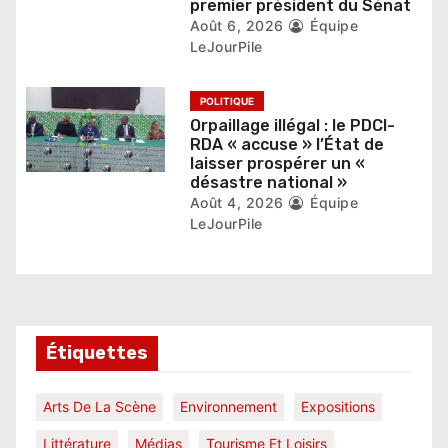
e
premier président du Sénat
Août 6, 2026
Équipe
LeJourPile
POLITIQUE
Orpaillage illégal : le PDCI-
RDA « accuse » l’État de
laisser prospérer un «
désastre national »
Août 4, 2026
Équipe
LeJourPile
Étiquettes
Arts De La Scène
Environnement
Expositions
Littérature
Médias
Tourisme Et Loisirs