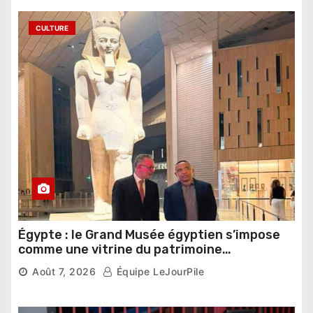
CULTURE
Égypte : le Grand Musée égyptien s’impose
comme une vitrine du patrimoine
pharaonique auprès des dirigeants
Août 7, 2026
Équipe LeJourPile
étrangers