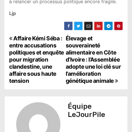
à relancer un processus politique encore fragile.
Ljp
N
Affaire Kémi Séba :
Élevage et
entre accusations
souveraineté
a
politiques et enquête
alimentaire en Côte
pour migration
d’Ivoire : l’Assemblée
v
clandestine, une
adopte une loi clé sur
i
affaire sous haute
l’amélioration
tension
génétique animale
g
a
t
Équipe
LeJourPile
i
o