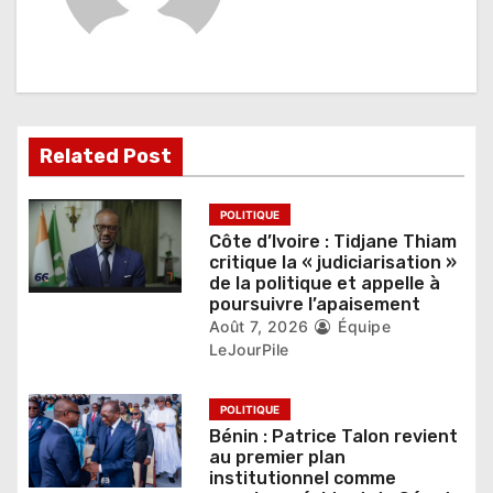
n
d
e
l
Related Post
’
POLITIQUE
a
Côte d’Ivoire : Tidjane Thiam
critique la « judiciarisation »
r
de la politique et appelle à
poursuivre l’apaisement
t
Août 7, 2026
Équipe
LeJourPile
i
c
POLITIQUE
Bénin : Patrice Talon revient
l
au premier plan
institutionnel comme