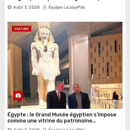
compétition
Août 7, 2026
Équipe LeJourPile
CULTURE
Égypte : le Grand Musée égyptien s’impose
comme une vitrine du patrimoine
pharaonique auprès des dirigeants
Août 7, 2026
Équipe LeJourPile