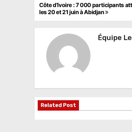
N
Côte d’Ivoire : 7 000 participants 
les 20 et 21 juin à Abidjan
a
v
Équipe Le
i
g
a
t
i
o
Related Post
n
d
e