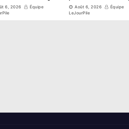
aissent leur route vers
et l’esprit collectif pou
ût 6, 2026
Équipe
Août 6, 2026
Équipe
hase de groupes
nouveau départ
rPile
LeJourPile