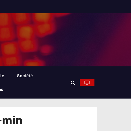
ie
Société
es
1-min