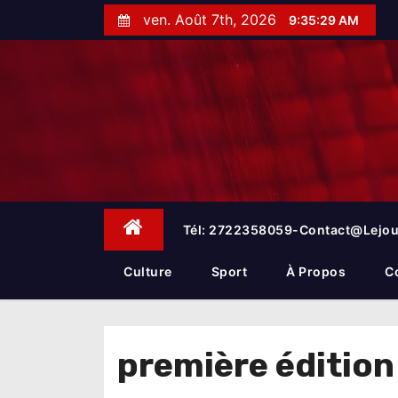
S
ven. Août 7th, 2026
9:35:30 AM
k
i
p
t
o
c
o
n
t
e
Tél: 2722358059-Contact@lejou
n
t
Culture
Sport
À Propos
C
première édition