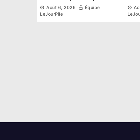
institutionnel comme
conn
Août 6, 2026
Équipe
Ao
premier président du Sénat
la p
LeJourPile
LeJou