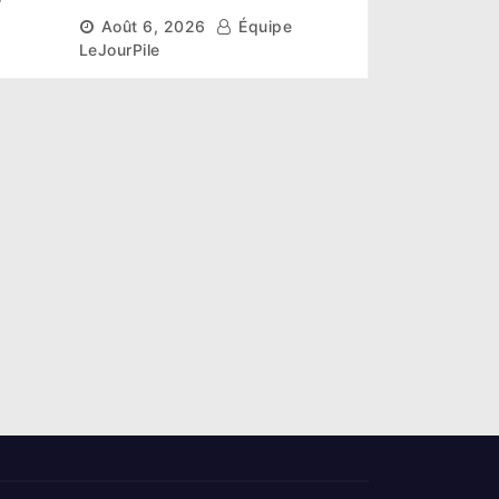
r un
scientifique pour restaurer
Août 6, 2026
Équipe
les sols de ses sites miniers
LeJourPile