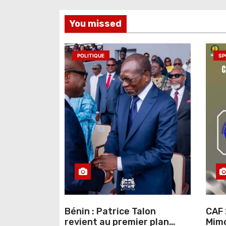
l
You missed
’
a
POLITIQUE
SP
r
t
i
c
l
e
Bénin : Patrice Talon
CAF 
revient au premier plan
Mimo