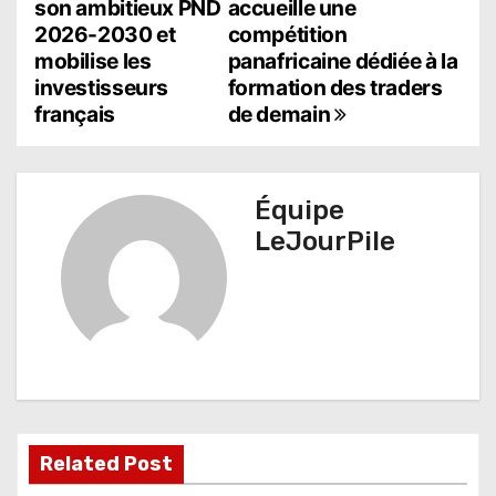
a
son ambitieux PND
accueille une
2026-2030 et
compétition
v
mobilise les
panafricaine dédiée à la
i
investisseurs
formation des traders
français
de demain
g
a
t
Équipe
LeJourPile
i
o
n
d
e
l
Related Post