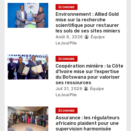
’
ÉCONOMIE
a
Environnement : Allied Gold
mise sur la recherche
r
scientifique pour restaurer
les sols de ses sites miniers
t
Août 6, 2026
Équipe
LeJourPile
i
c
ÉCONOMIE
Coopération minière : la Côte
l
d’Ivoire mise sur l’expertise
du Botswana pour valoriser
e
ses ressources
Juil 31, 2026
Équipe
LeJourPile
ÉCONOMIE
Assurance : les régulateurs
africains plaident pour une
supervision harmonisée