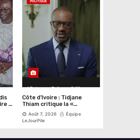
POLITIQUE
dis
Côte d’Ivoire : Tidjane
ire »
Thiam critique la «
omas
judiciarisation » de la
Août 7, 2026
Équipe
politique et appelle à
LeJourPile
poursuivre l’apaisement