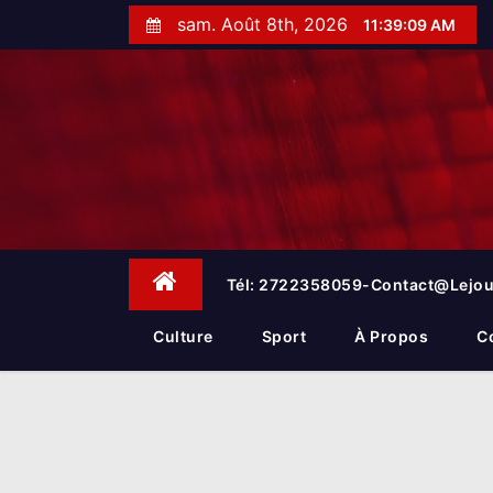
S
sam. Août 8th, 2026
11:39:10 AM
k
i
p
t
o
c
o
n
t
e
Tél: 2722358059-Contact@lejou
n
t
Culture
Sport
À Propos
C