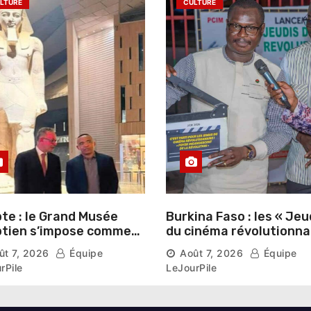
LTURE
CULTURE
te : le Grand Musée
Burkina Faso : les « Jeu
tien s’impose comme
du cinéma révolutionna
vitrine du patrimoine
lancés au Mémorial Th
ût 7, 2026
Équipe
Août 7, 2026
Équipe
aonique auprès des
Sankara
rPile
LeJourPile
geants étrangers