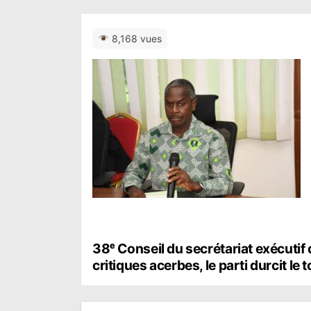
8,168 vues
N
38ᵉ Conseil du secrétariat exécutif
critiques acerbes, le parti durcit le 
a
v