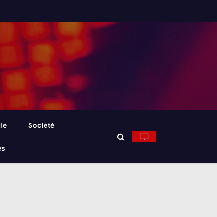
ie
Société
es