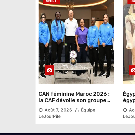
a
SPORT
CU
r
t
i
c
l
e
CAN féminine Maroc 2026 :
Égyp
la CAF dévoile son groupe
égyp
d’experts chargé d’analyser
une 
Août 7, 2026
Équipe
Ao
la compétition
phar
LeJourPile
LeJou
diri