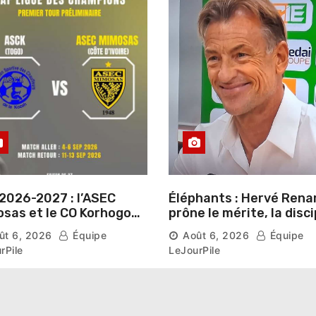
2026-2027 : l’ASEC
Éléphants : Hervé Rena
sas et le CO Korhogo
prône le mérite, la disci
aissent leur route vers
et l’esprit collectif pou
ût 6, 2026
Équipe
Août 6, 2026
Équipe
hase de groupes
nouveau départ
rPile
LeJourPile