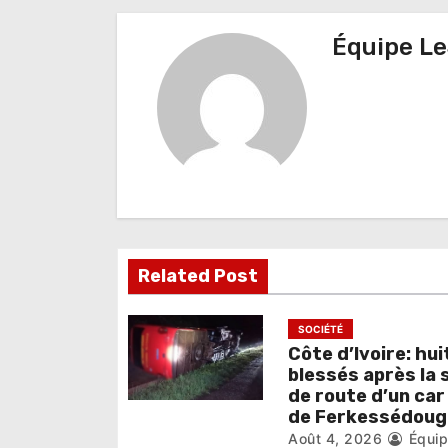
i
Équipe Le
g
a
t
i
o
n
Related Post
d
e
SOCIÉTÉ
Côte d’Ivoire: hui
l
blessés après la 
de route d’un car
’
de Ferkessédoug
Août 4, 2026
Équi