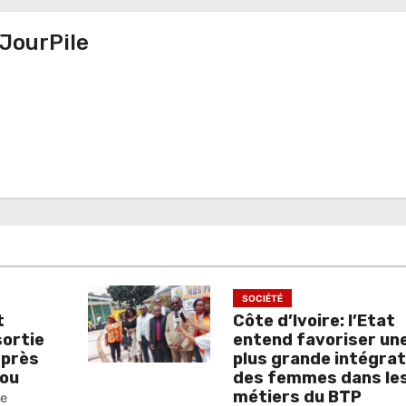
JourPile
SOCIÉTÉ
t
Côte d’Ivoire: l’Etat
sortie
entend favoriser un
 près
plus grande intégrat
ou
des femmes dans le
métiers du BTP
pe