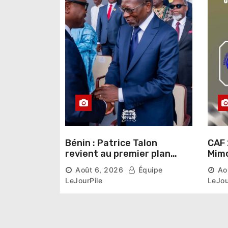
Bénin : Patrice Talon
CAF 
revient au premier plan
Mimo
institutionnel comme
conn
Août 6, 2026
Équipe
Ao
premier président du Sénat
la p
LeJourPile
LeJou