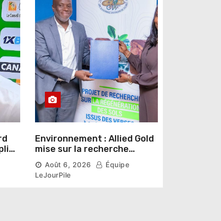
rd
Environnement : Allied Gold
pline
mise sur la recherche
r un
scientifique pour restaurer
Août 6, 2026
Équipe
les sols de ses sites miniers
LeJourPile