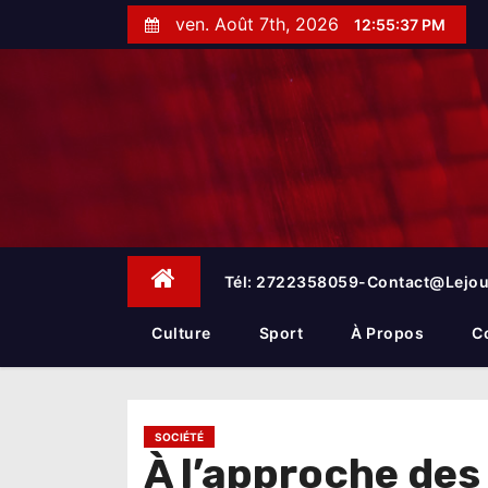
S
ven. Août 7th, 2026
12:55:38 PM
k
i
p
t
o
c
o
n
t
e
Tél: 2722358059-Contact@lejou
n
t
Culture
Sport
À Propos
C
SOCIÉTÉ
À l’approche des