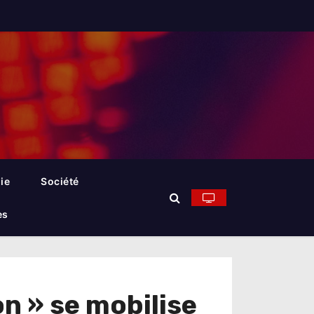
ie
Société
es
n » se mobilise