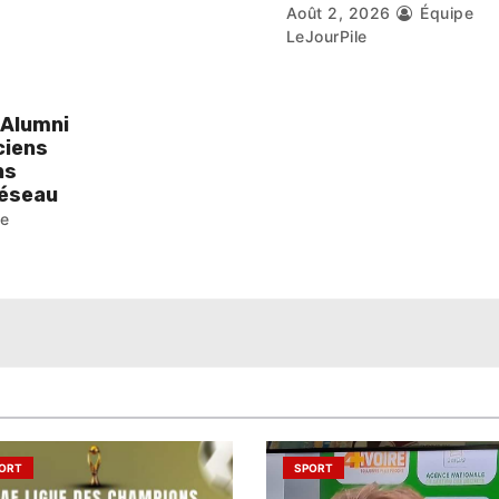
Août 2, 2026
Équipe
LeJourPile
 Alumni
ciens
ns
réseau
pe
ORT
SPORT