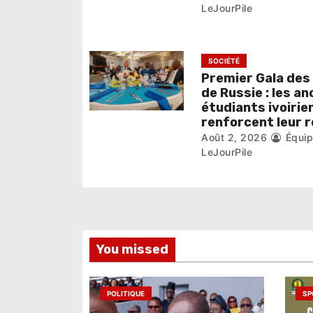
a
LeJourPile
r
t
SOCIÉTÉ
i
Premier Gala des
de Russie : les an
c
étudiants ivoirie
renforcent leur 
l
Août 2, 2026
Équi
LeJourPile
e
You missed
POLITIQUE
SP