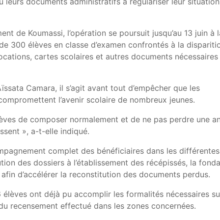
 leurs documents administratifs à régulariser leur situation
nt de Koumassi, l’opération se poursuit jusqu’au 13 juin à l
de 300 élèves en classe d’examen confrontés à la dispariti
vocations, cartes scolaires et autres documents nécessaires
ïssata Camara, il s’agit avant tout d’empêcher que les
ompromettent l’avenir scolaire de nombreux jeunes.
 élèves de composer normalement et de ne pas perdre une a
ssent », a-t-elle indiqué.
mpagnement complet des bénéficiaires dans les différentes
tion des dossiers à l’établissement des récépissés, la fonda
afin d’accélérer la reconstitution des documents perdus.
6 élèves ont déjà pu accomplir les formalités nécessaires su
s du recensement effectué dans les zones concernées.