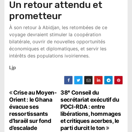
Un retour attendu et
prometteur
À son retour à Abidjan, les retombées de ce
voyage devraient stimuler la coopération
bilatérale, ouvrir de nouvelles opportunités
économiques et diplomatiques, et servir les
intérêts des populations ivoiriennes.
Ljp
N
Crise au Moyen-
38ᵉ Conseil du
Orient : le Ghana
secrétariat exécutif du
a
évacue ses
PDCI-RDA : entre
ressortissants
libérations, hommages
v
d’Israël sur fond
et critiques acerbes, le
i
d’escalade
parti durcit le ton