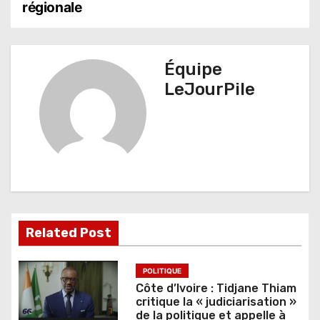
régionale
g
a
t
Équipe
LeJourPile
i
o
n
d
e
l
Related Post
’
POLITIQUE
a
Côte d’Ivoire : Tidjane Thiam
critique la « judiciarisation »
r
de la politique et appelle à