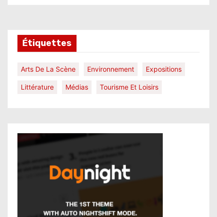
Étiquettes
Arts De La Scène
Environnement
Expositions
Littérature
Médias
Tourisme Et Loisirs