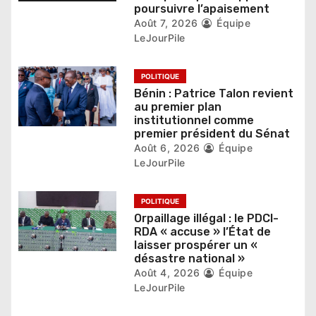
poursuivre l’apaisement
t
Août 7, 2026
Équipe
LeJourPile
i
c
POLITIQUE
Bénin : Patrice Talon revient
l
au premier plan
institutionnel comme
e
premier président du Sénat
Août 6, 2026
Équipe
LeJourPile
POLITIQUE
Orpaillage illégal : le PDCI-
RDA « accuse » l’État de
laisser prospérer un «
désastre national »
Août 4, 2026
Équipe
LeJourPile