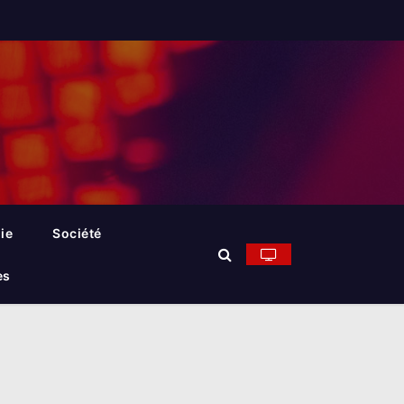
ie
Société
es