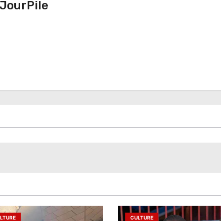
JourPile
LTURE
CULTURE