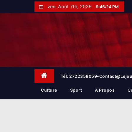
S
ven. Août 7th, 2026
9:46:25 PM
k
i
p
t
o
c
o
n
t
e
Tél: 2722358059-Contact@lejou
n
t
Culture
Sport
À Propos
C