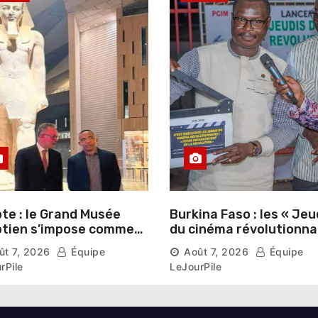
te : le Grand Musée
Burkina Faso : les « Jeu
tien s’impose comme
du cinéma révolutionna
vitrine du patrimoine
lancés au Mémorial Th
ût 7, 2026
Équipe
Août 7, 2026
Équipe
aonique auprès des
Sankara
rPile
LeJourPile
geants étrangers