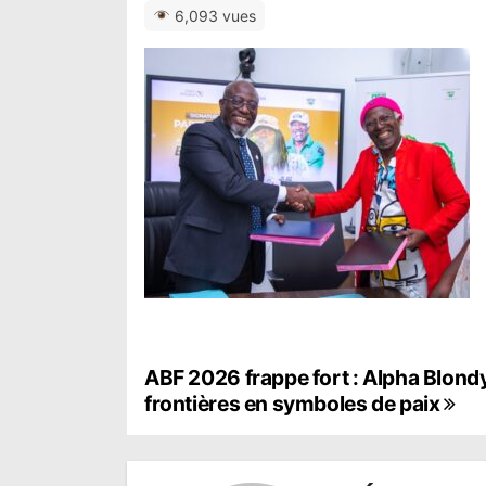
6,093 vues
N
ABF 2026 frappe fort : Alpha Blondy 
frontières en symboles de paix
a
v