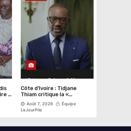
dis
Côte d’Ivoire : Tidjane
ire »
Thiam critique la «
omas
judiciarisation » de la
Août 7, 2026
Équipe
politique et appelle à
LeJourPile
poursuivre l’apaisement