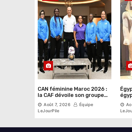
r
t
i
c
l
e
CAN féminine Maroc 2026 :
Égyp
la CAF dévoile son groupe
égyp
d’experts chargé d’analyser
une 
Août 7, 2026
Équipe
Ao
la compétition
phar
LeJourPile
LeJou
diri