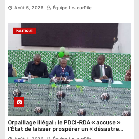
pour les Éléphants
Août 5, 2026
Équipe LeJourPile
POLITIQUE
Orpaillage illégal : le PDCI-RDA « accuse »
l’État de laisser prospérer un « désastre
national »
Août 4, 2026
Équipe LeJourPile