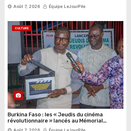
pharaonique auprès des dirigeants
Août 7, 2026
Équipe LeJourPile
étrangers
CULTURE
Burkina Faso : les « Jeudis du cinéma
révolutionnaire » lancés au Mémorial
Thomas Sankara
Août 7, 2026
Équipe LeJourPile