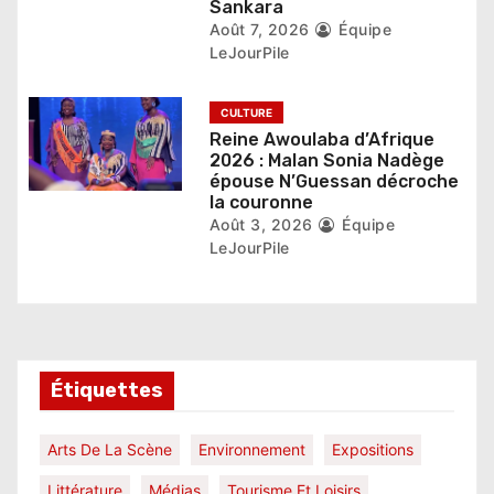
e
Sankara
Août 7, 2026
Équipe
LeJourPile
CULTURE
Reine Awoulaba d’Afrique
2026 : Malan Sonia Nadège
épouse N’Guessan décroche
la couronne
Août 3, 2026
Équipe
LeJourPile
Étiquettes
Arts De La Scène
Environnement
Expositions
Littérature
Médias
Tourisme Et Loisirs