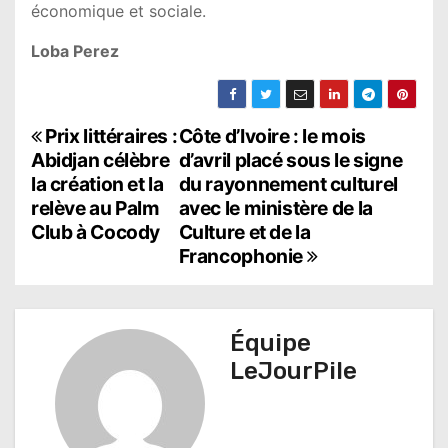
économique et sociale.
Loba Perez
N
Prix littéraires :
Côte d’Ivoire : le mois
Abidjan célèbre
d’avril placé sous le signe
a
la création et la
du rayonnement culturel
relève au Palm
avec le ministère de la
v
Club à Cocody
Culture et de la
i
Francophonie
g
a
Équipe
t
LeJourPile
i
o