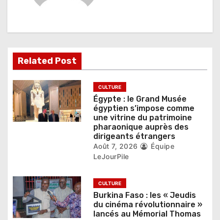
n
d
e
Related Post
l
’
CULTURE
Égypte : le Grand Musée
a
égyptien s’impose comme
une vitrine du patrimoine
r
pharaonique auprès des
dirigeants étrangers
t
Août 7, 2026
Équipe
LeJourPile
i
c
CULTURE
Burkina Faso : les « Jeudis
l
du cinéma révolutionnaire »
lancés au Mémorial Thomas