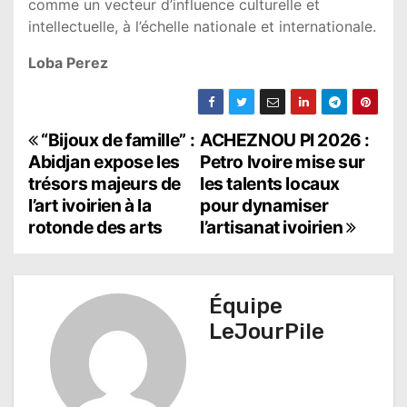
comme un vecteur d’influence culturelle et
intellectuelle, à l’échelle nationale et internationale.
Loba Perez
N
“Bijoux de famille” :
ACHEZNOU PI 2026 :
Abidjan expose les
Petro Ivoire mise sur
a
trésors majeurs de
les talents locaux
l’art ivoirien à la
pour dynamiser
v
rotonde des arts
l’artisanat ivoirien
i
g
Équipe
a
LeJourPile
t
i