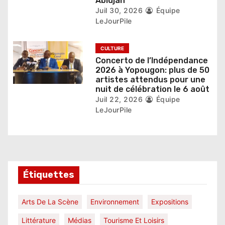
Abidjan
e
Juil 30, 2026
Équipe
LeJourPile
CULTURE
Concerto de l’Indépendance
2026 à Yopougon: plus de 50
artistes attendus pour une
nuit de célébration le 6 août
Juil 22, 2026
Équipe
LeJourPile
Étiquettes
Arts De La Scène
Environnement
Expositions
Littérature
Médias
Tourisme Et Loisirs