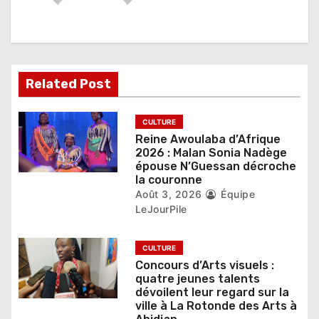
o
n
d
Related Post
e
l
CULTURE
Reine Awoulaba d’Afrique
’
2026 : Malan Sonia Nadège
épouse N’Guessan décroche
a
la couronne
r
Août 3, 2026
Équipe
LeJourPile
t
i
CULTURE
Concours d’Arts visuels :
c
quatre jeunes talents
dévoilent leur regard sur la
l
ville à La Rotonde des Arts à