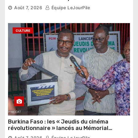
pharaonique auprès des dirigeants
Août 7, 2026
Équipe LeJourPile
étrangers
CULTURE
Burkina Faso : les « Jeudis du cinéma
révolutionnaire » lancés au Mémorial
Thomas Sankara
Août 7, 2026
Équipe LeJourPile