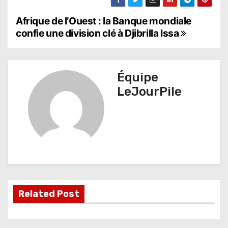
N
Afrique de l’Ouest : la Banque mondiale
confie une division clé à Djibrilla Issa
a
v
Équipe
i
LeJourPile
g
a
t
i
o
Related Post
n
d