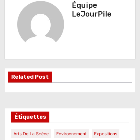
i
Équipe
g
LeJourPile
a
t
i
o
n
Related Post
d
e
l
Étiquettes
’
a
Arts De La Scène
Environnement
Expositions