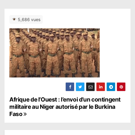
5,686 vues
N
Afrique de l’Ouest : l’envoi d’un contingent
militaire au Niger autorisé par le Burkina
a
Faso
v