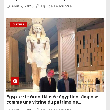
compétition
Août 7, 2026
Équipe LeJourPile
CULTURE
Égypte : le Grand Musée égyptien s’impose
comme une vitrine du patrimoine
pharaonique auprès des dirigeants
Août 7, 2026
Équipe LeJourPile