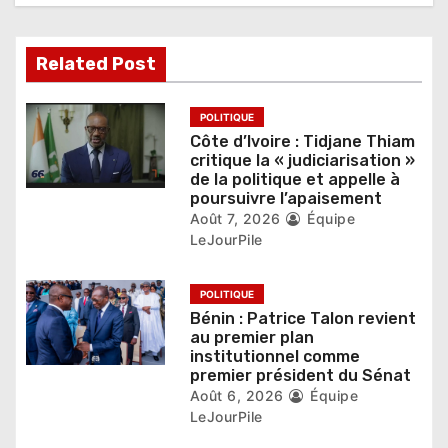
n
d
Related Post
e
l
POLITIQUE
Côte d’Ivoire : Tidjane Thiam
’
critique la « judiciarisation »
de la politique et appelle à
a
poursuivre l’apaisement
r
Août 7, 2026
Équipe
LeJourPile
t
i
POLITIQUE
Bénin : Patrice Talon revient
c
au premier plan
institutionnel comme
l
premier président du Sénat
Août 6, 2026
Équipe
e
LeJourPile