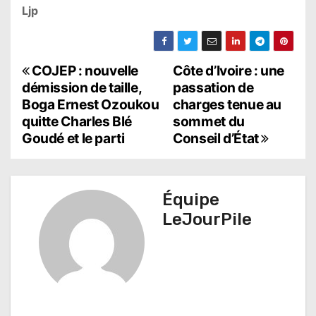
Ljp
N
COJEP : nouvelle
Côte d’Ivoire : une
démission de taille,
passation de
a
Boga Ernest Ozoukou
charges tenue au
quitte Charles Blé
sommet du
v
Goudé et le parti
Conseil d’État
i
g
Équipe
a
LeJourPile
t
i
o