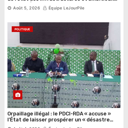
pour les Éléphants
Août 5, 2026
Équipe LeJourPile
POLITIQUE
Orpaillage illégal : le PDCI-RDA « accuse »
l’État de laisser prospérer un « désastre
national »