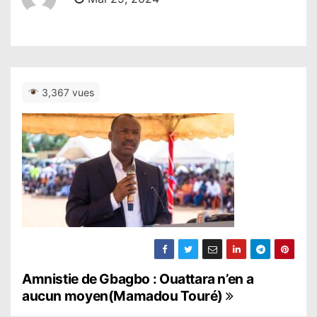
3,367 vues
N
Amnistie de Gbagbo : Ouattara n’en a
aucun moyen(Mamadou Touré)
a