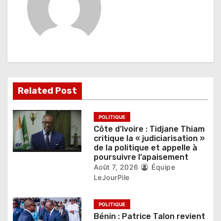
t
i
o
n
d
Related Post
e
POLITIQUE
l
Côte d’Ivoire : Tidjane Thiam
critique la « judiciarisation »
’
de la politique et appelle à
poursuivre l’apaisement
a
Août 7, 2026
Équipe
LeJourPile
r
t
POLITIQUE
Bénin : Patrice Talon revient