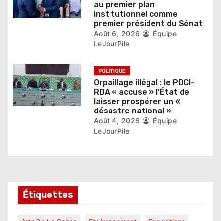
i
au premier plan
institutionnel comme
c
premier président du Sénat
l
Août 6, 2026
Équipe
LeJourPile
e
POLITIQUE
Orpaillage illégal : le PDCI-
RDA « accuse » l’État de
laisser prospérer un «
désastre national »
Août 4, 2026
Équipe
LeJourPile
Étiquettes