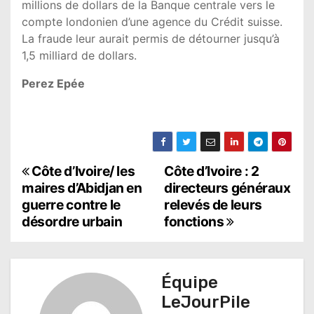
millions de dollars de la Banque centrale vers le
compte londonien d’une agence du Crédit suisse.
La fraude leur aurait permis de détourner jusqu’à
1,5 milliard de dollars.
Perez Epée
N
Côte d’Ivoire/ les
Côte d’Ivoire : 2
maires d’Abidjan en
directeurs généraux
a
guerre contre le
relevés de leurs
désordre urbain
fonctions
v
i
g
Équipe
LeJourPile
a