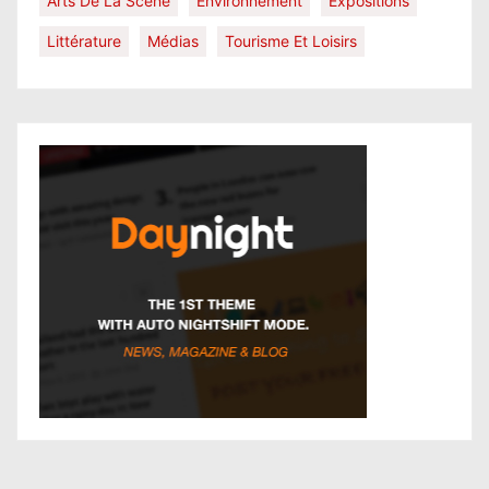
Arts De La Scène
Environnement
Expositions
Littérature
Médias
Tourisme Et Loisirs