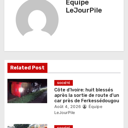
Équipe
t
LeJourPile
i
o
n
d
e
Related Post
l
’
SOCIÉTÉ
Côte d’Ivoire: huit blessés
a
après la sortie de route d’un
car près de Ferkessédougou
r
Août 4, 2026
Équipe
LeJourPile
t
SOCIÉTÉ