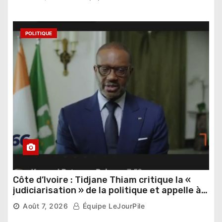
POLITIQUE
Côte d’Ivoire : Tidjane Thiam critique la «
judiciarisation » de la politique et appelle à
poursuivre l’apaisement
Août 7, 2026
Équipe LeJourPile