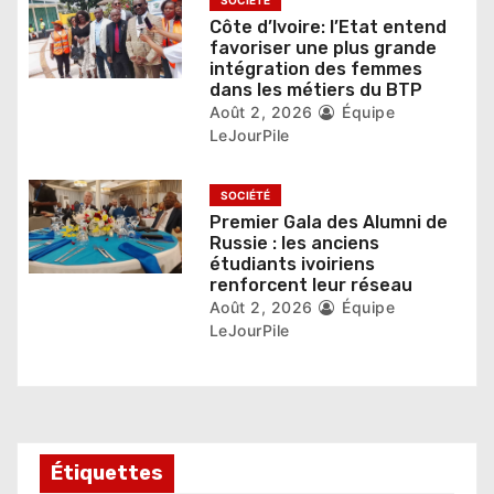
i
Côte d’Ivoire: l’Etat entend
c
favoriser une plus grande
intégration des femmes
l
dans les métiers du BTP
Août 2, 2026
Équipe
e
LeJourPile
SOCIÉTÉ
Premier Gala des Alumni de
Russie : les anciens
étudiants ivoiriens
renforcent leur réseau
Août 2, 2026
Équipe
LeJourPile
Étiquettes