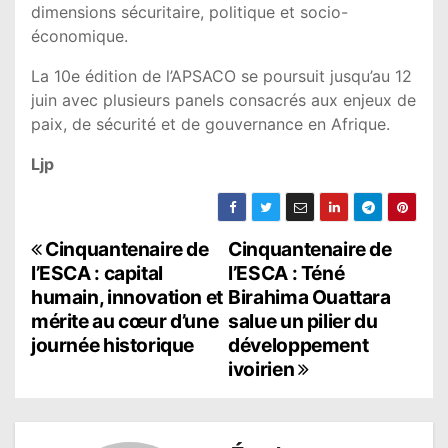
dimensions sécuritaire, politique et socio-
économique.
La 10e édition de l’APSACO se poursuit jusqu’au 12
juin avec plusieurs panels consacrés aux enjeux de
paix, de sécurité et de gouvernance en Afrique.
Ljp
N
Cinquantenaire de
Cinquantenaire de
l’ESCA : capital
l’ESCA : Téné
a
humain, innovation et
Birahima Ouattara
mérite au cœur d’une
salue un pilier du
v
journée historique
développement
i
ivoirien
g
a