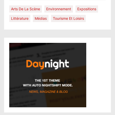
Arts De La Scène
Environnement
Expositions
Littérature
Médias
Tourisme Et Loisirs