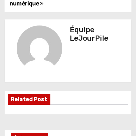
numérique
v
i
g
Équipe
LeJourPile
a
t
i
o
n
d
Related Post
e
l
’