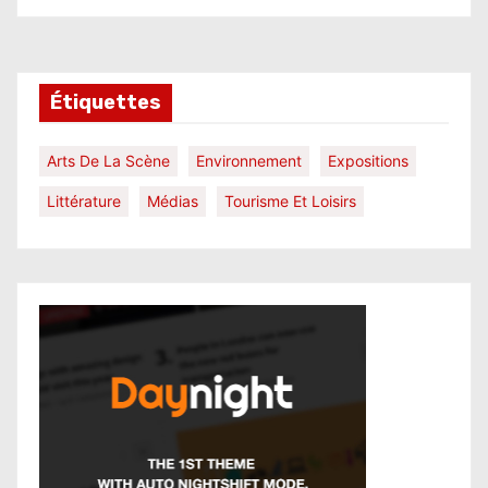
Étiquettes
Arts De La Scène
Environnement
Expositions
Littérature
Médias
Tourisme Et Loisirs