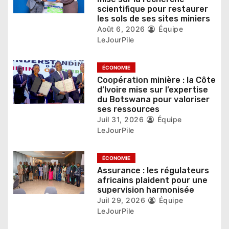
scientifique pour restaurer
t
les sols de ses sites miniers
Août 6, 2026
Équipe
i
LeJourPile
c
ÉCONOMIE
l
Coopération minière : la Côte
e
d’Ivoire mise sur l’expertise
du Botswana pour valoriser
ses ressources
Juil 31, 2026
Équipe
LeJourPile
ÉCONOMIE
Assurance : les régulateurs
africains plaident pour une
supervision harmonisée
Juil 29, 2026
Équipe
LeJourPile