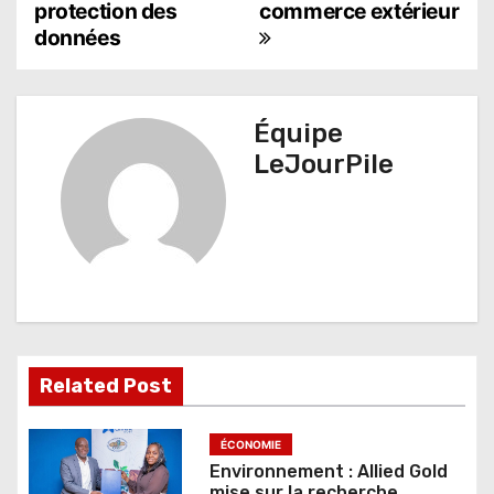
protection des
commerce extérieur
g
données
a
t
Équipe
i
LeJourPile
o
n
d
e
l
Related Post
’
a
ÉCONOMIE
Environnement : Allied Gold
r
mise sur la recherche