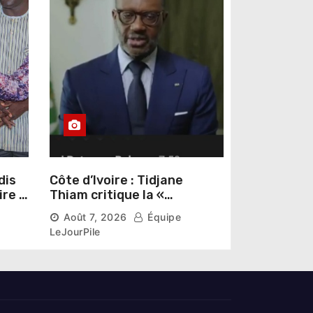
dis
Côte d’Ivoire : Tidjane
ire »
Thiam critique la «
omas
judiciarisation » de la
Août 7, 2026
Équipe
politique et appelle à
LeJourPile
poursuivre l’apaisement