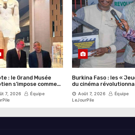
te : le Grand Musée
Burkina Faso : les « Jeu
tien s’impose comme
du cinéma révolutionna
vitrine du patrimoine
lancés au Mémorial Th
ût 7, 2026
Équipe
Août 7, 2026
Équipe
aonique auprès des
Sankara
rPile
LeJourPile
geants étrangers