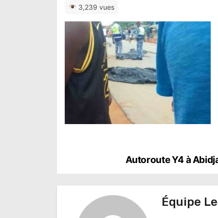
3,239 vues
N
Autoroute Y4 à Abidj
a
v
Équipe Le