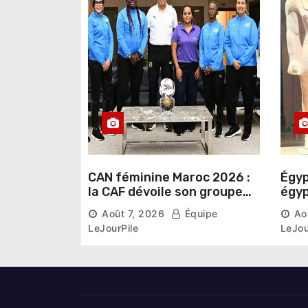
r
t
i
c
l
e
CAN féminine Maroc 2026 :
Égyp
la CAF dévoile son groupe
égyp
d’experts chargé d’analyser
une 
Août 7, 2026
Équipe
Ao
la compétition
phar
LeJourPile
LeJou
diri