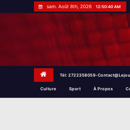
S
sam. Août 8th, 2026
12:50:41 AM
k
i
p
t
o
c
o
n
t
e
Tél: 2722358059-Contact@lejou
n
t
Culture
Sport
À Propos
C