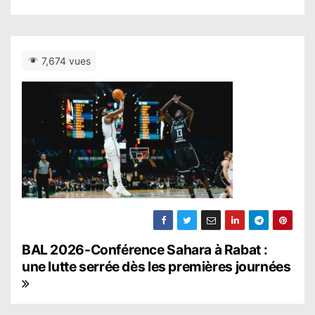
7,674 vues
N
BAL 2026-Conférence Sahara à Rabat :
une lutte serrée dès les premières journées
a
v