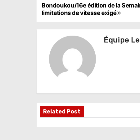
N
Bondoukou/16e édition de la Semaine
limitations de vitesse exigé
a
v
Équipe Le
i
g
a
t
i
o
Related Post
n
d
e