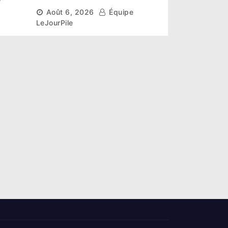
r un
scientifique pour restaurer
Août 6, 2026
Équipe
les sols de ses sites miniers
LeJourPile