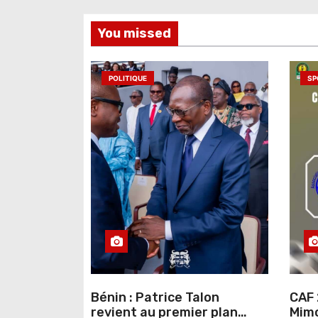
l
You missed
’
a
POLITIQUE
SP
r
t
i
c
l
e
Bénin : Patrice Talon
CAF 
revient au premier plan
Mimo