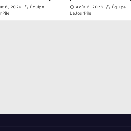
aissent leur route vers
et l’esprit collectif pou
ût 6, 2026
Équipe
Août 6, 2026
Équipe
hase de groupes
nouveau départ
rPile
LeJourPile