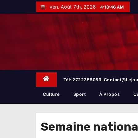
S
ven. Août 7th, 2026
4:18:47 AM
k
i
p
t
o
c
o
n
t
e
Tél: 2722358059-Contact@lejou
n
t
Culture
Sport
À Propos
C
Semaine national