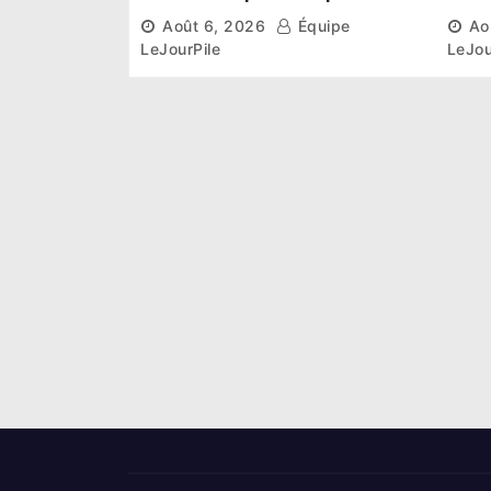
institutionnel comme
conn
Août 6, 2026
Équipe
Ao
premier président du Sénat
la p
LeJourPile
LeJou