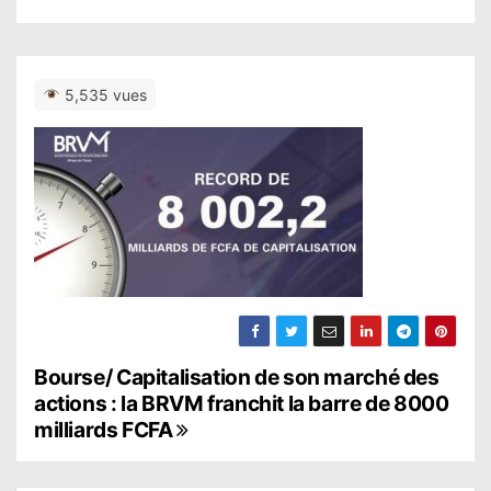
5,535 vues
N
Bourse/ Capitalisation de son marché des
actions : la BRVM franchit la barre de 8000
a
milliards FCFA
v