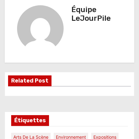
i
Équipe
g
LeJourPile
a
t
i
o
n
Related Post
d
e
l
Étiquettes
’
a
Arts De La Scène
Environnement
Expositions