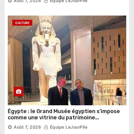
Août 7, 2026
Équipe LeJourPile
CULTURE
Égypte : le Grand Musée égyptien s’impose
comme une vitrine du patrimoine
pharaonique auprès des dirigeants
Août 7, 2026
Équipe LeJourPile
étrangers