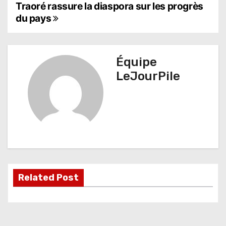
Traoré rassure la diaspora sur les progrès
a
du pays
v
i
Équipe
g
LeJourPile
a
t
i
o
n
Related Post
d
e