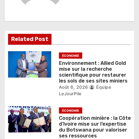
o
n
d
e
Related Post
l
’
ÉCONOMIE
Environnement : Allied Gold
a
mise sur la recherche
scientifique pour restaurer
r
les sols de ses sites miniers
Août 6, 2026
Équipe
t
LeJourPile
i
ÉCONOMIE
c
Coopération minière : la Côte
d’Ivoire mise sur l’expertise
l
du Botswana pour valoriser
ses ressources