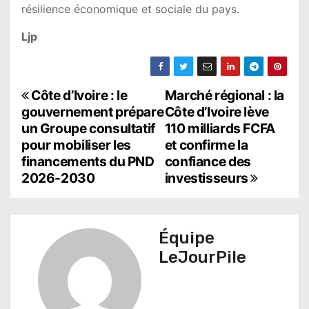
résilience économique et sociale du pays.
Ljp
N
Côte d’Ivoire : le
Marché régional : la
gouvernement prépare
Côte d’Ivoire lève
a
un Groupe consultatif
110 milliards FCFA
pour mobiliser les
et confirme la
v
financements du PND
confiance des
i
2026-2030
investisseurs
g
a
Équipe
t
LeJourPile
i