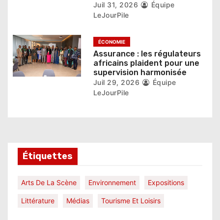
e
Juil 31, 2026
Équipe
LeJourPile
ÉCONOMIE
Assurance : les régulateurs
africains plaident pour une
supervision harmonisée
Juil 29, 2026
Équipe
LeJourPile
Étiquettes
Arts De La Scène
Environnement
Expositions
Littérature
Médias
Tourisme Et Loisirs