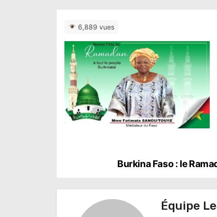
6,889 vues
N
Burkina Faso : le Ramad
a
v
Équipe Le