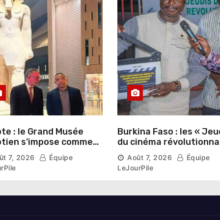
te : le Grand Musée
Burkina Faso : les « Jeu
tien s’impose comme
du cinéma révolutionna
vitrine du patrimoine
lancés au Mémorial Th
ût 7, 2026
Équipe
Août 7, 2026
Équipe
aonique auprès des
Sankara
rPile
LeJourPile
geants étrangers