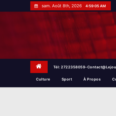
S
sam. Août 8th, 2026
4:59:06 AM
k
i
p
t
o
c
o
n
t
e
Tél: 2722358059-Contact@lejou
n
t
Culture
Sport
À Propos
C