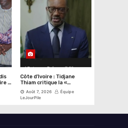
dis
Côte d’Ivoire : Tidjane
ire »
Thiam critique la «
omas
judiciarisation » de la
Août 7, 2026
Équipe
politique et appelle à
LeJourPile
poursuivre l’apaisement