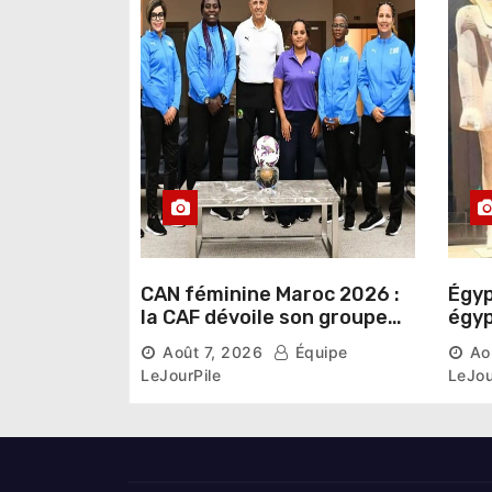
r
t
i
c
l
e
CAN féminine Maroc 2026 :
Égyp
la CAF dévoile son groupe
égyp
d’experts chargé d’analyser
une 
Août 7, 2026
Équipe
Ao
la compétition
phar
LeJourPile
LeJou
diri