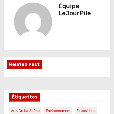
i
Équipe
g
LeJourPile
a
t
i
o
n
Related Post
d
e
l
Étiquettes
’
a
Arts De La Scène
Environnement
Expositions