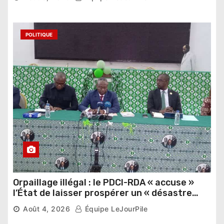
POLITIQUE
Orpaillage illégal : le PDCI-RDA « accuse »
l’État de laisser prospérer un « désastre
national »
Août 4, 2026
Équipe LeJourPile