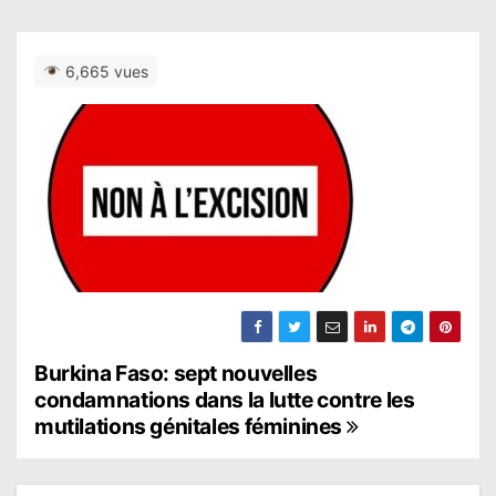
6,665 vues
N
Burkina Faso: sept nouvelles
condamnations dans la lutte contre les
a
mutilations génitales féminines
v