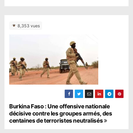
8,353 vues
N
Burkina Faso : Une offensive nationale
décisive contre les groupes armés, des
a
centaines de terroristes neutralisés
v