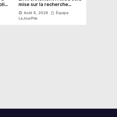
pline
mise sur la recherche
r un
scientifique pour restaurer
Août 6, 2026
Équipe
les sols de ses sites miniers
LeJourPile