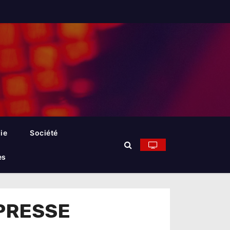
ie
Société
es
PRESSE