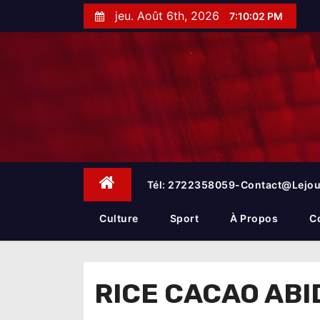
S
jeu. Août 6th, 2026
7:10:02 PM
k
i
p
t
o
c
o
n
t
e
Tél: 2722358059-Contact@lejou
n
t
Culture
Sport
À Propos
C
RICE CACAO AB