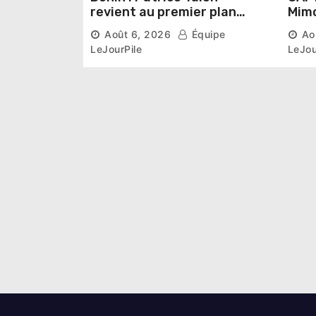
revient au premier plan
Mimo
institutionnel comme
conn
Août 6, 2026
Équipe
Ao
premier président du Sénat
la p
LeJourPile
LeJou