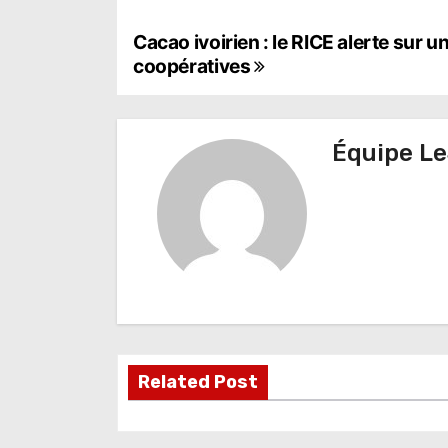
N
Cacao ivoirien : le RICE alerte su
coopératives
a
v
Équipe Le
i
g
a
t
i
o
Related Post
n
d