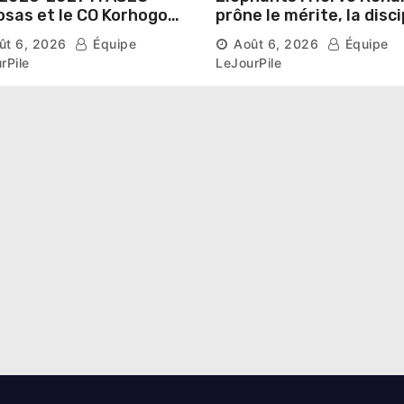
sas et le CO Korhogo
prône le mérite, la disci
aissent leur route vers
et l’esprit collectif pou
ût 6, 2026
Équipe
Août 6, 2026
Équipe
hase de groupes
nouveau départ
rPile
LeJourPile