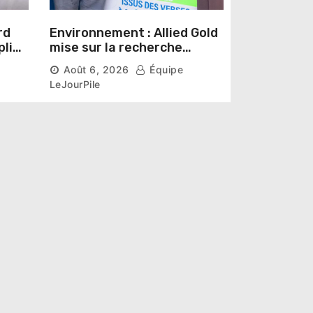
rd
Environnement : Allied Gold
pline
mise sur la recherche
r un
scientifique pour restaurer
Août 6, 2026
Équipe
les sols de ses sites miniers
LeJourPile