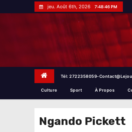
S
jeu. Août 6th, 2026
7:48:46 PM
k
i
p
t
o
c
o
n
t
e
Tél: 2722358059-Contact@lejou
n
t
Culture
Sport
À Propos
C
Ngando Pickett