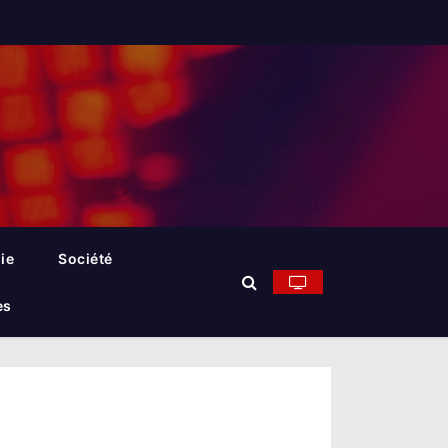
ie
Société
es