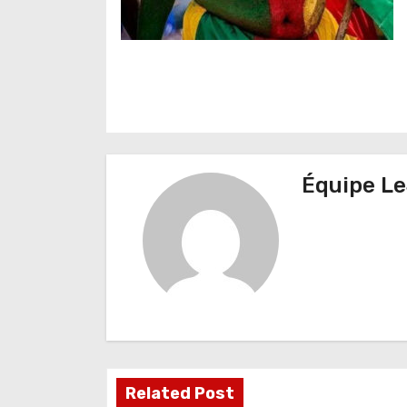
N
a
v
Équipe Le
i
g
a
t
i
o
Related Post