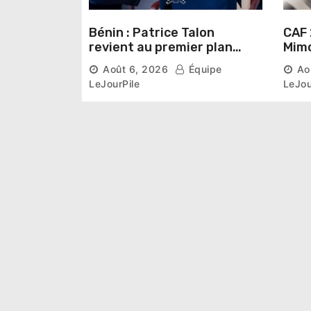
Bénin : Patrice Talon
CAF 
revient au premier plan
Mimo
institutionnel comme
conn
Août 6, 2026
Équipe
Ao
premier président du Sénat
la p
LeJourPile
LeJou