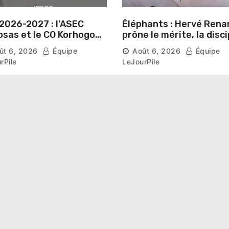
2026-2027 : l’ASEC
Éléphants : Hervé Rena
sas et le CO Korhogo
prône le mérite, la disci
aissent leur route vers
et l’esprit collectif pou
ût 6, 2026
Équipe
Août 6, 2026
Équipe
hase de groupes
nouveau départ
rPile
LeJourPile