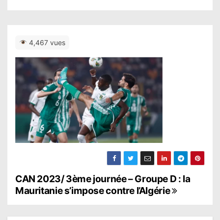
4,467 vues
N
CAN 2023/ 3ème journée – Groupe D : la
Mauritanie s’impose contre l’Algérie
a
v