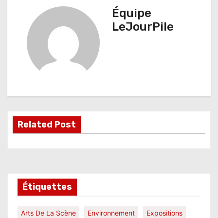
Équipe
i
LeJourPile
g
a
t
i
o
Related Post
n
d
e
l
Étiquettes
’
Arts De La Scène
Environnement
Expositions