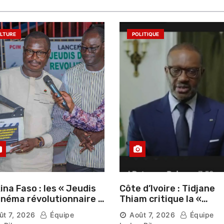
LTURE
POLITIQUE
ina Faso : les « Jeudis
Côte d’Ivoire : Tidjane
inéma révolutionnaire »
Thiam critique la «
és au Mémorial Thomas
judiciarisation » de la
ût 7, 2026
Équipe
Août 7, 2026
Équipe
kara
politique et appelle à