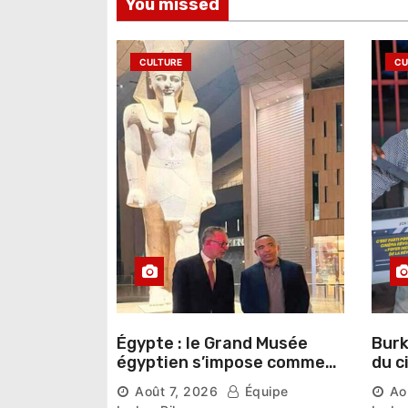
You missed
l
’
CULTURE
CU
a
r
t
i
c
l
e
Égypte : le Grand Musée
Burk
égyptien s’impose comme
du c
une vitrine du patrimoine
lanc
Août 7, 2026
Équipe
Ao
pharaonique auprès des
San