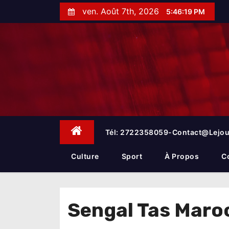
S
ven. Août 7th, 2026
5:46:19 PM
k
i
p
t
o
c
o
n
t
e
Tél: 2722358059-Contact@lejou
n
t
Culture
Sport
À Propos
C
Sengal Tas Maro