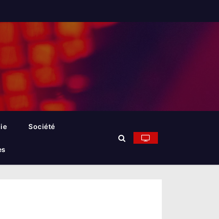
ie
Société
es