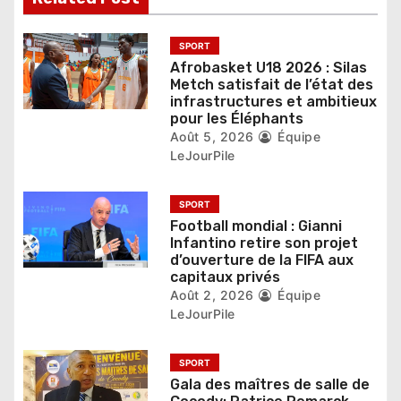
e
l
SPORT
Afrobasket U18 2026 : Silas
’
Metch satisfait de l’état des
infrastructures et ambitieux
a
pour les Éléphants
r
Août 5, 2026
Équipe
LeJourPile
t
i
SPORT
Football mondial : Gianni
c
Infantino retire son projet
d’ouverture de la FIFA aux
l
capitaux privés
Août 2, 2026
Équipe
e
LeJourPile
SPORT
Gala des maîtres de salle de