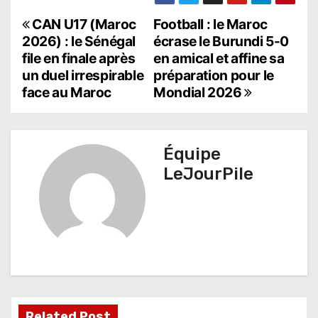
N
CAN U17 (Maroc
Football : le Maroc
2026) : le Sénégal
écrase le Burundi 5-0
a
file en finale après
en amical et affine sa
un duel irrespirable
préparation pour le
v
face au Maroc
Mondial 2026
i
g
Équipe
a
LeJourPile
t
i
o
n
d
Related Post