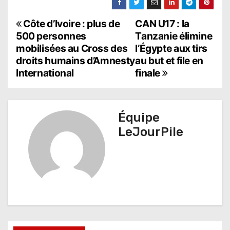
N
Côte d’Ivoire : plus de
CAN U17 : la
500 personnes
Tanzanie élimine
a
mobilisées au Cross des
l’Égypte aux tirs
droits humains d’Amnesty
au but et file en
v
International
finale
i
g
Équipe
a
LeJourPile
t
i
o
n
d