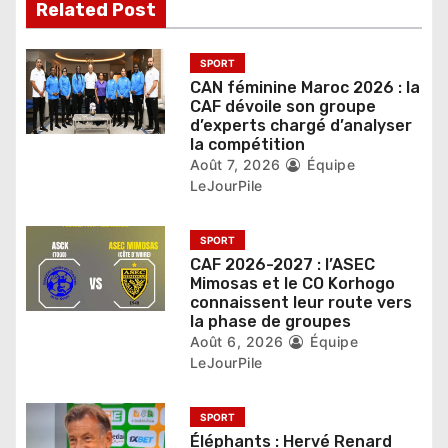
Related Post
e
l
SPORT
CAN féminine Maroc 2026 : la
’
CAF dévoile son groupe
d’experts chargé d’analyser
a
la compétition
r
Août 7, 2026
Équipe
LeJourPile
t
i
SPORT
CAF 2026-2027 : l’ASEC
c
Mimosas et le CO Korhogo
connaissent leur route vers
l
la phase de groupes
Août 6, 2026
Équipe
e
LeJourPile
SPORT
Éléphants : Hervé Renard