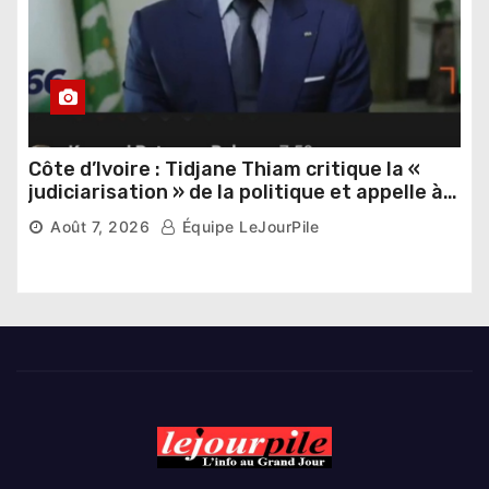
Côte d’Ivoire : Tidjane Thiam critique la «
judiciarisation » de la politique et appelle à
poursuivre l’apaisement
Août 7, 2026
Équipe LeJourPile