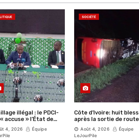
LITIQUE
SOCIÉTÉ
llage illégal : le PDCI-
Côte d’Ivoire: huit bles
après la sortie de route
ser prospérer un «
d’un car près de
ût 4, 2026
Équipe
Août 4, 2026
Équipe
stre national »
Ferkessédougou
rPile
LeJourPile