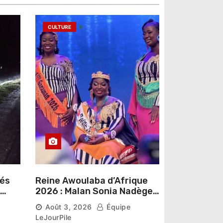
CULTURE
sés
Reine Awoulaba d’Afrique
2026 : Malan Sonia Nadège
épouse N’Guessan décroche
Août 3, 2026
Équipe
la couronne
LeJourPile