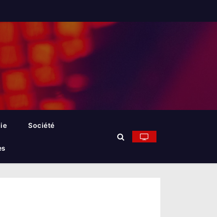
ie
Société
es