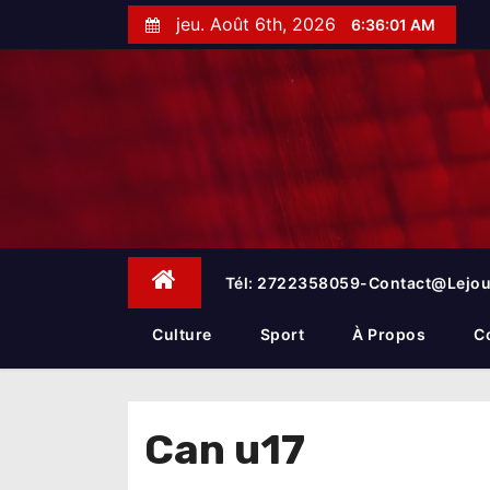
S
jeu. Août 6th, 2026
6:36:01 AM
k
i
p
t
o
c
o
n
t
e
Tél: 2722358059-Contact@lejou
n
t
Culture
Sport
À Propos
C
Can u17