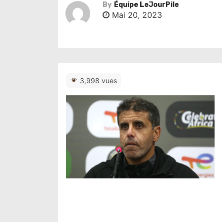
By
Équipe LeJourPile
Mai 20, 2023
3,998 vues
N