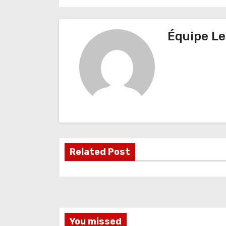
a
v
Équipe Le
i
g
a
t
i
o
Related Post
n
d
e
You missed