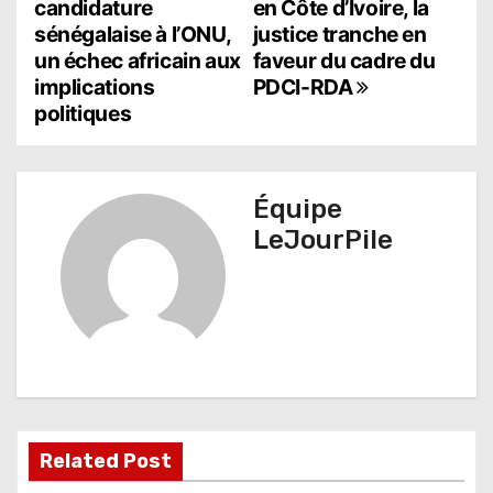
candidature
en Côte d’Ivoire, la
a
sénégalaise à l’ONU,
justice tranche en
un échec africain aux
faveur du cadre du
v
implications
PDCI-RDA
i
politiques
g
a
Équipe
t
LeJourPile
i
o
n
d
e
Related Post
l