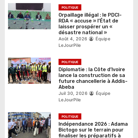
’
POLITIQUE
Orpaillage illégal : le PDCI-
a
RDA « accuse » l’État de
laisser prospérer un «
r
désastre national »
Août 4, 2026
Équipe
t
LeJourPile
i
POLITIQUE
c
Diplomatie : la Côte d’Ivoire
lance la construction de sa
l
future chancellerie à Addis-
Abeba
e
Juil 30, 2026
Équipe
LeJourPile
POLITIQUE
Indépendance 2026 : Adama
Bictogo sur le terrain pour
finaliser les préparatifs à