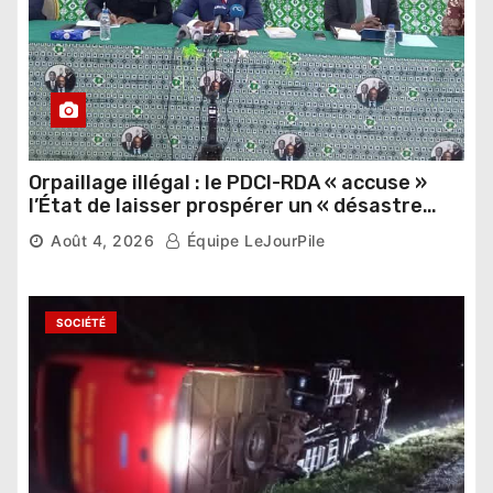
Orpaillage illégal : le PDCI-RDA « accuse »
l’État de laisser prospérer un « désastre
national »
Août 4, 2026
Équipe LeJourPile
SOCIÉTÉ