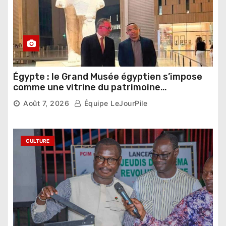
Égypte : le Grand Musée égyptien s’impose
comme une vitrine du patrimoine
pharaonique auprès des dirigeants
Août 7, 2026
Équipe LeJourPile
étrangers
7,826 vues
CULTURE