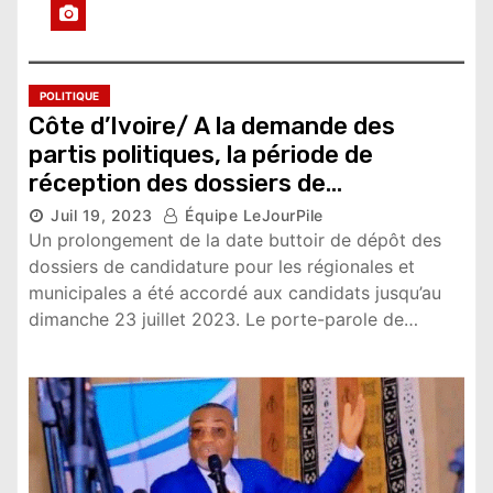
POLITIQUE
Côte d’Ivoire/ A la demande des
partis politiques, la période de
réception des dossiers de
candidature aux élections locales
Juil 19, 2023
Équipe LeJourPile
prorogée
Un prolongement de la date buttoir de dépôt des
8,553 vues
dossiers de candidature pour les régionales et
municipales a été accordé aux candidats jusqu’au
dimanche 23 juillet 2023. Le porte-parole de…