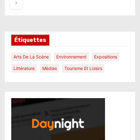
v
i
g
Étiquettes
a
t
Arts De La Scène
Environnement
Expositions
i
Littérature
Médias
Tourisme Et Loisirs
o
n
d
e
s