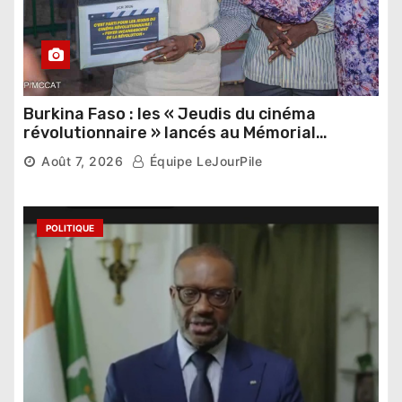
Burkina Faso : les « Jeudis du cinéma
révolutionnaire » lancés au Mémorial
Thomas Sankara
5,592 vues
Août 7, 2026
Équipe LeJourPile
POLITIQUE