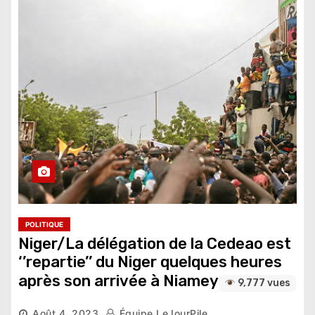
POLITIQUE
Niger/La délégation de la Cedeao est
‘’repartie’’ du Niger quelques heures
après son arrivée à Niamey
9,777 vues
Août 4, 2023
Équipe LeJourPile