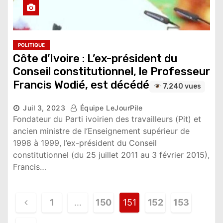
POLITIQUE
Côte d’Ivoire : L’ex-président du
Conseil constitutionnel, le Professeur
Francis Wodié, est décédé
7,240 vues
Juil 3, 2023
Équipe LeJourPile
Fondateur du Parti ivoirien des travailleurs (Pit) et
ancien ministre de l’Enseignement supérieur de
1998 à 1999, l’ex-président du Conseil
constitutionnel (du 25 juillet 2011 au 3 février 2015),
Francis…
N
1
…
150
151
152
153
a