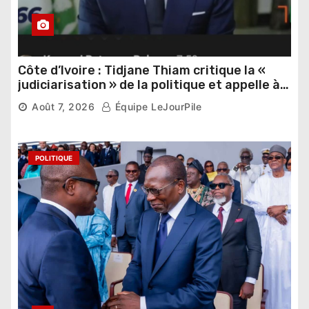
Côte d’Ivoire : Tidjane Thiam critique la «
judiciarisation » de la politique et appelle à
poursuivre l’apaisement
6,830 vues
Août 7, 2026
Équipe LeJourPile
POLITIQUE