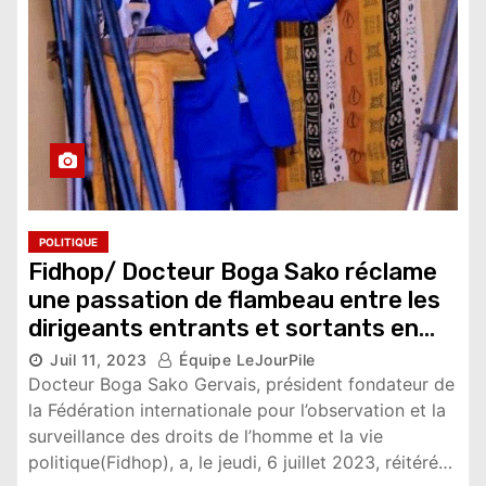
POLITIQUE
Fidhop/ Docteur Boga Sako réclame
une passation de flambeau entre les
dirigeants entrants et sortants en
Côte d’Ivoire
Juil 11, 2023
Équipe LeJourPile
9,015 vues
Docteur Boga Sako Gervais, président fondateur de
la Fédération internationale pour l’observation et la
surveillance des droits de l’homme et la vie
politique(Fidhop), a, le jeudi, 6 juillet 2023, réitéré…