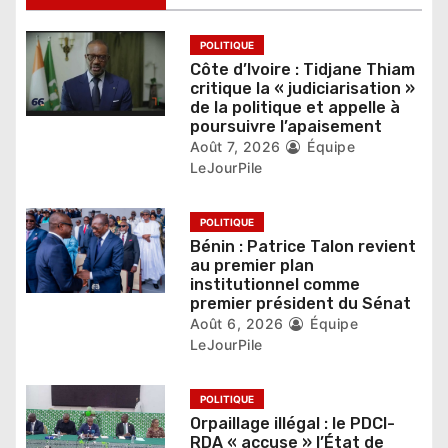
e
l
POLITIQUE
Côte d’Ivoire : Tidjane Thiam
’
critique la « judiciarisation »
de la politique et appelle à
a
poursuivre l’apaisement
r
Août 7, 2026
Équipe
LeJourPile
t
i
POLITIQUE
Bénin : Patrice Talon revient
c
au premier plan
institutionnel comme
l
premier président du Sénat
Août 6, 2026
Équipe
e
LeJourPile
POLITIQUE
Orpaillage illégal : le PDCI-
RDA « accuse » l’État de