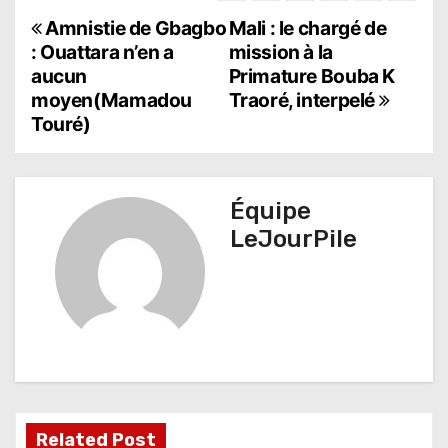
N
Amnistie de Gbagbo
Mali : le chargé de
: Ouattara n’en a
mission à la
a
aucun
Primature Bouba K
moyen(Mamadou
Traoré, interpelé
v
Touré)
i
g
Équipe
a
LeJourPile
t
i
o
n
d
Related Post