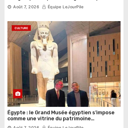
compétition
Août 7, 2026
Équipe LeJourPile
CULTURE
Égypte : le Grand Musée égyptien s’impose
comme une vitrine du patrimoine
pharaonique auprès des dirigeants
Août 7, 2026
Équipe LeJourPile