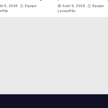
aissent leur route vers
et l’esprit collectif pou
ût 6, 2026
Équipe
Août 6, 2026
Équipe
hase de groupes
nouveau départ
rPile
LeJourPile