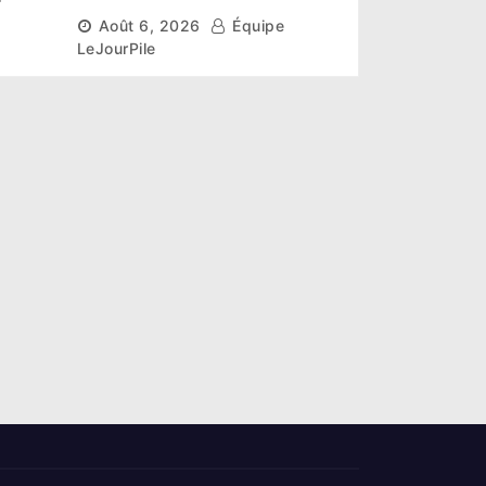
r un
scientifique pour restaurer
Août 6, 2026
Équipe
les sols de ses sites miniers
LeJourPile