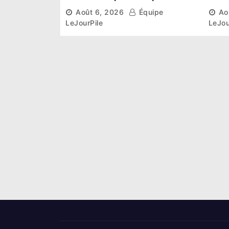
institutionnel comme
conn
Août 6, 2026
Équipe
Ao
premier président du Sénat
la p
LeJourPile
LeJou