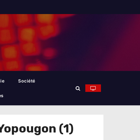
ie
Société
es
 Yopougon (1)