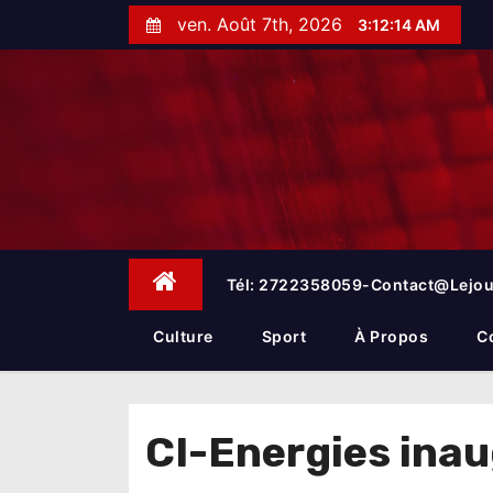
S
ven. Août 7th, 2026
3:12:14 AM
k
i
p
t
o
c
o
n
t
e
Tél: 2722358059-Contact@lejou
n
t
Culture
Sport
À Propos
C
CI-Energies inau