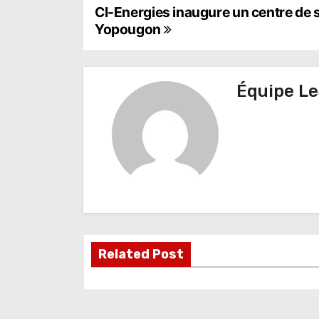
N
CI-Energies inaugure un centre de
Yopougon
a
v
Équipe Le
i
g
a
t
i
o
Related Post
n
d
e