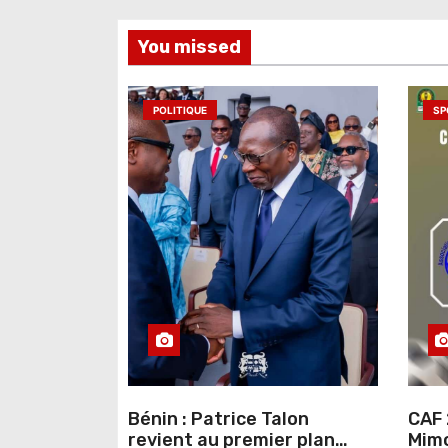
l
You missed
’
a
POLITIQUE
SP
r
t
i
c
l
e
Bénin : Patrice Talon
CAF 
revient au premier plan
Mimo