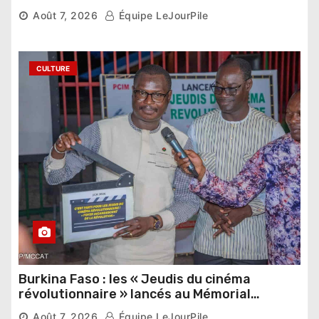
pharaonique auprès des dirigeants
Août 7, 2026
Équipe LeJourPile
étrangers
CULTURE
Burkina Faso : les « Jeudis du cinéma
révolutionnaire » lancés au Mémorial
Thomas Sankara
Août 7, 2026
Équipe LeJourPile