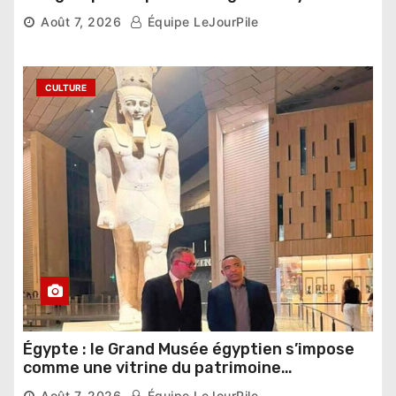
compétition
Août 7, 2026
Équipe LeJourPile
CULTURE
Égypte : le Grand Musée égyptien s’impose
comme une vitrine du patrimoine
pharaonique auprès des dirigeants
Août 7, 2026
Équipe LeJourPile